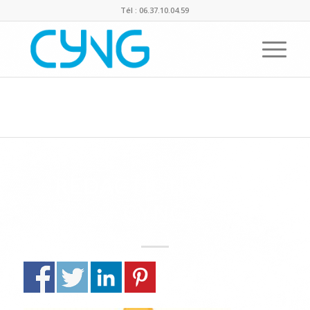
Tél : 06.37.10.04.59
Actualités de Cyng
Vous êtes ici :
Accueil
/
Les 10 règles de la rédaction web
/
redaction-web-cyng
REDACTION-WEB-
CYNG