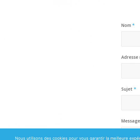
Envoye
Nom
*
Adresse
Sujet
*
Messag
Nous utilisons des cookies pour vous garantir la meilleure expér