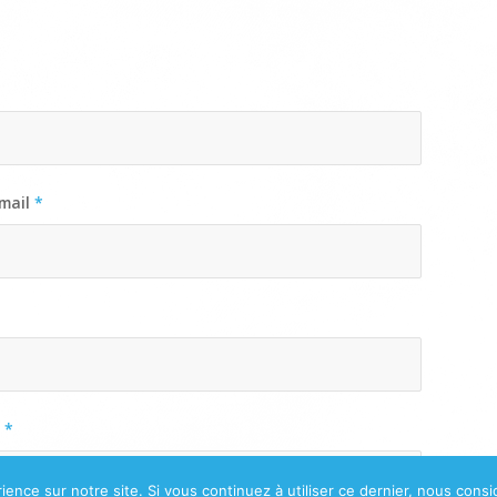
z-nous un mail
 mail
*
e
*
ience sur notre site. Si vous continuez à utiliser ce dernier, nous cons