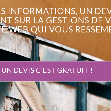
S INFORMATIONS, UN DEV
NT SUR LA
GESTIONS DE 
TE WEB
QUI VOUS RESSEMB
N DEVIS C’EST GRATUIT !