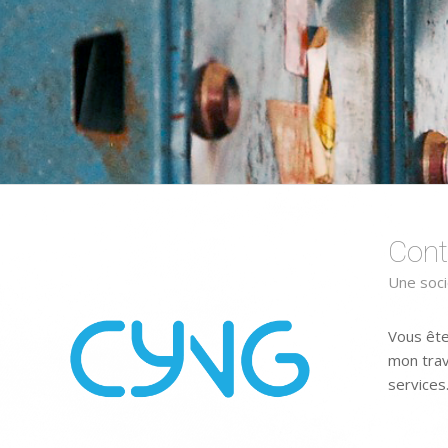
Cont
Une soci
Vous ête
mon trav
services.