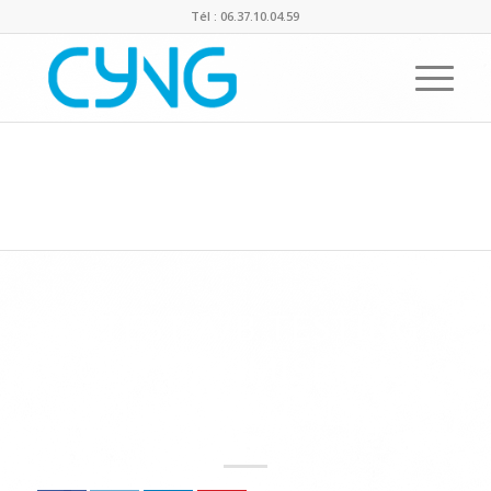
Tél : 06.37.10.04.59
Actualités de Cyng
Vous êtes ici :
Accueil
/
10 offres d’emploi web : webmaster, consultant en transformation
cloud, développeur…
/
5 test A/B TESTING pour optimiser vos Linkedin ADS
5 TEST A/B TESTING
POUR OPTIMISER VOS
LINKEDIN ADS