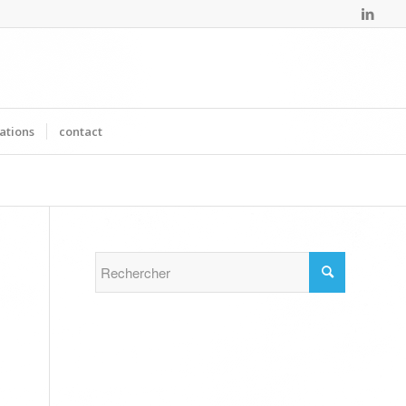
ations
contact
 de renseignements pour un devis, une formation
/
img-contact-cyng