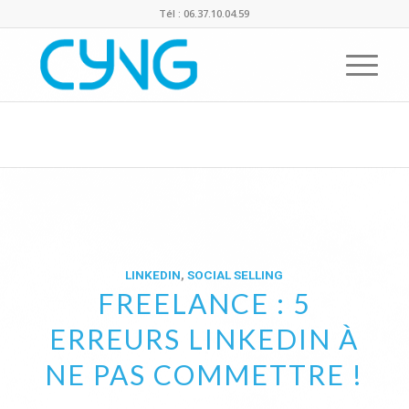
Tél : 06.37.10.04.59
Archive d’étiquettes pour : linkedin
Vous êtes ici :
Accueil
/
Actualités de Cyng
/
linkedin
Articles
LINKEDIN
,
SOCIAL SELLING
FREELANCE : 5
ERREURS LINKEDIN À
NE PAS COMMETTRE !